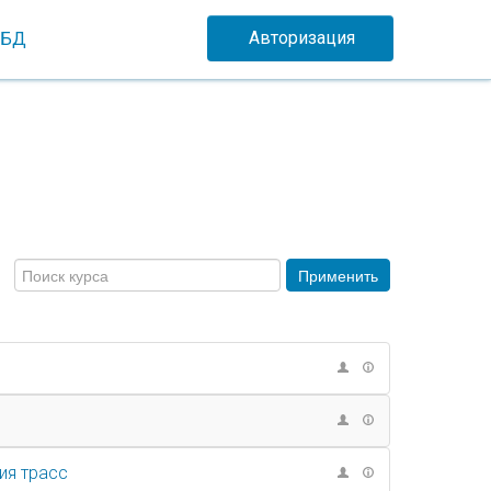
Авторизация
НБД
ия трасс